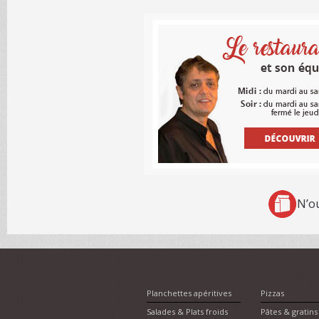
N’o
Planchettes apéritives
Pizzas
Salades & Plats froids
Pâtes & gratins