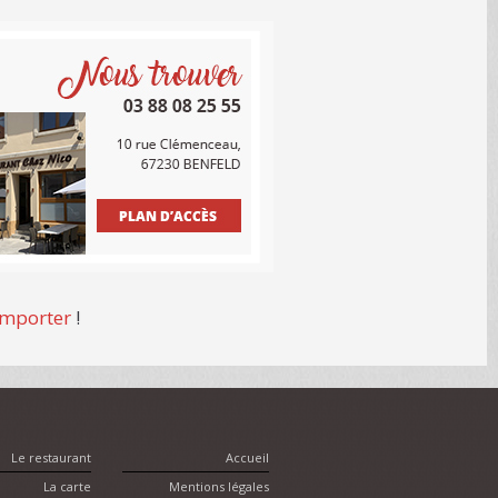
emporter
!
Le restaurant
Accueil
La carte
Mentions légales