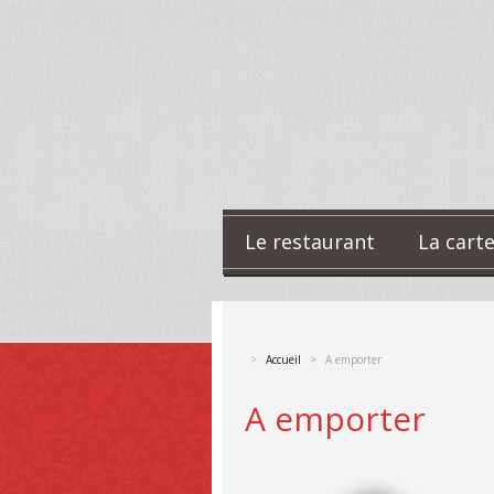
Le restaurant
La cart
>
Accueil
>
A emporter
A emporter